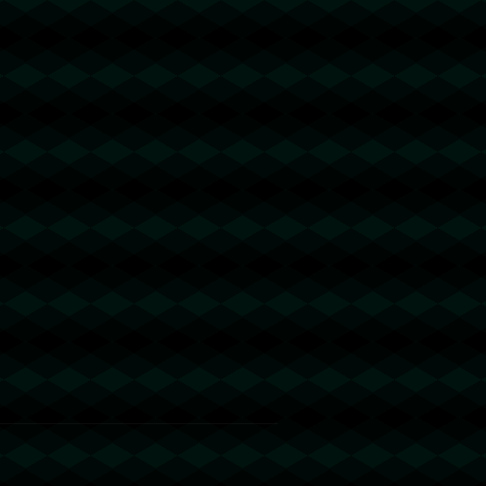
扫描二维码
关注官方微信
网