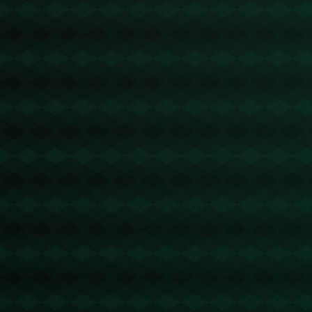
关于我们
为全球体育迷提供一个综合性的
观赛平台，我们平台覆盖了包括
足球、篮球、网球、冰球等在内
的多项体育赛事，尤其聚焦于世
界杯、NBA、欧洲杯等国际大
赛。平台提供实时高清直播、比
分更新、赛程安排、赛事回放和
组织架构
专家分析等丰富功能，让每一位
MORE>>
用户都能够及时掌握赛事的进
展，深入分析每场比赛的精彩瞬
间。平台还专为用户提供个性化
推荐，通过大数据和人工智能，
精准推送您喜爱的球队和赛事，
确保您不会错过任何一场激动人
心的比赛。无论您是喜欢传统的
足球赛事，还是热衷于篮球竞
技，我们的平台都将为您带来无
与伦比的观赛体验。