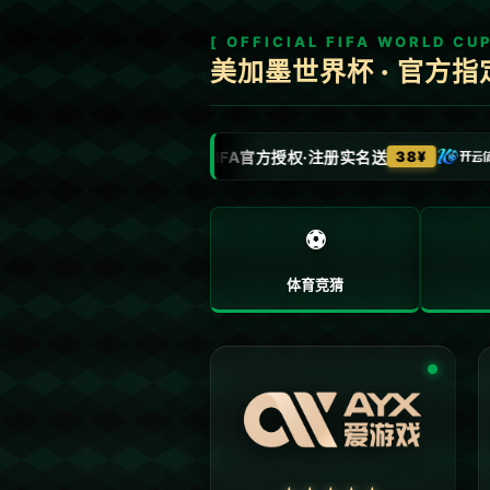
首页
关于我们
产品服务