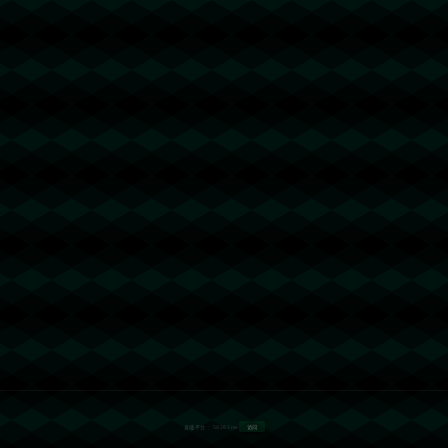
友情链接 :
和记体育官网
Copyright 2024
和记⋆和记网站_和记官方网站
All Rights by
和记体育官