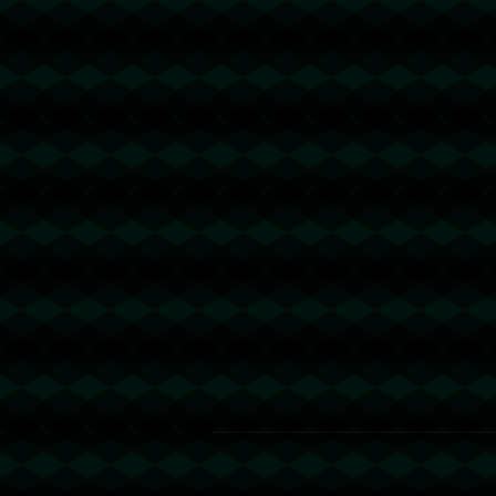
0832-6551011