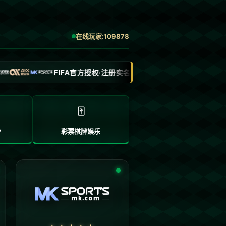
0832-6551011